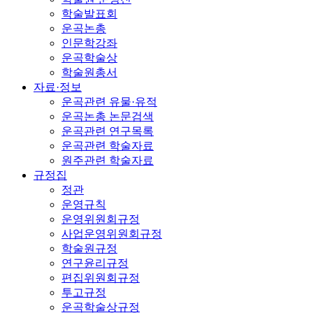
학술발표회
운곡논총
인문학강좌
운곡학술상
학술원총서
자료·정보
운곡관련 유물·유적
운곡논총 논문검색
운곡관련 연구목록
운곡관련 학술자료
원주관련 학술자료
규정집
정관
운영규칙
운영위원회규정
사업운영위원회규정
학술원규정
연구윤리규정
편집위원회규정
투고규정
운곡학술상규정