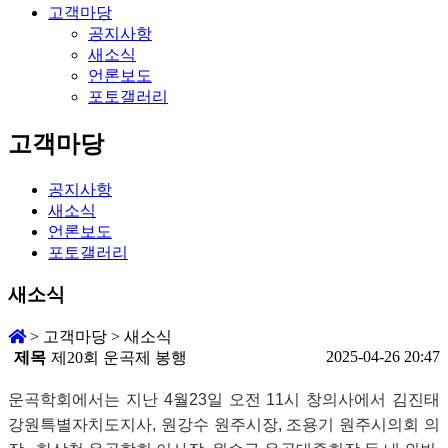
고객마당
공지사항
새소식
언론보도
포토갤러리
고객마당
공지사항
새소식
언론보도
포토갤러리
새소식
>
고객마당
>
새소식
2025-04-26 20:47
제목
제20회 운곡제 봉행
운곡학회에서는 지난
4
월
23
일 오전
11
시
창의사에서 김진태
강원특별자치도지사
,
원강수 원주시장
,
조용기 원주시의회 의