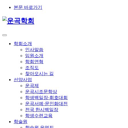
본문 바로가기
학회소개
인사말씀
임원소개
학회연혁
조직도
찾아오시는 길
선양사업
운곡제
운곡시조문학상
학생백일장·휘호대회
운곡서예·문인화대전
전국 한시백일장
학생수련교육
학술원
학술원 운영진