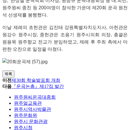
장
,
한상철 운곡학회 이사장
,
원승규 운곡대종회장 등 내.외빈,
원주원씨 종친 등 200여명이 참석한 가운데
제
20
회 운곡 원천
석 선생제를 봉행했다
.
이날 제례의 초헌관은 김진태 강원특별자치도지사
,
아헌관은
원강수 원주시장
,
종헌관은 조용기 원주시의회 의장
,
총괄은
원용묵 원주향교 전교가 분임하였고,
제례 후 주최 측에서 마
련한 오찬으로 일정을 마쳤다.
목록
이전
제30회 학술발표회 개최
다음
『운곡논총』제17집 발간
원주원씨운곡대종회
원주얼교육관
원주시역사박물관
원주문화원
원주시 문화관광
원주시청