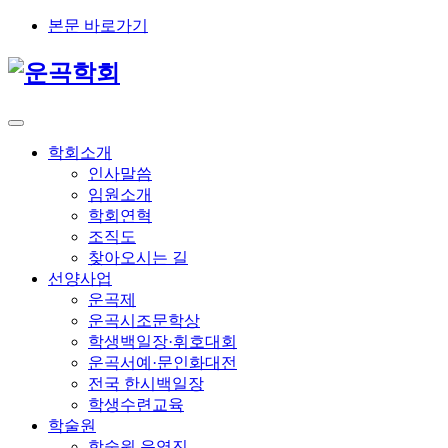
본문 바로가기
학회소개
인사말씀
임원소개
학회연혁
조직도
찾아오시는 길
선양사업
운곡제
운곡시조문학상
학생백일장·휘호대회
운곡서예·문인화대전
전국 한시백일장
학생수련교육
학술원
학술원 운영진