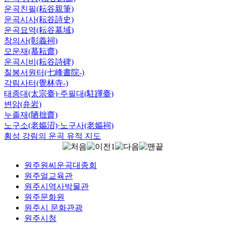
운곡친필(耘谷親筆)
운곡시사(耘谷詩史)
운곡묘역(耘谷墓域)
창의사(彰義祠)
모운재(慕耘齋)
운곡시비(耘谷詩碑)
칠봉서원터(七峰書院-)
각림사터(覺林寺-)
태종대(太宗臺)·주필대(駐蹕臺)
변암(弁岩)
누졸재(陋拙齋)
노구소(老嫗沼)·노구사(老嫗祠)
횡성 강림의 운곡 유적 지도
1
원주원씨운곡대종회
원주얼교육관
원주시역사박물관
원주문화원
원주시 문화관광
원주시청