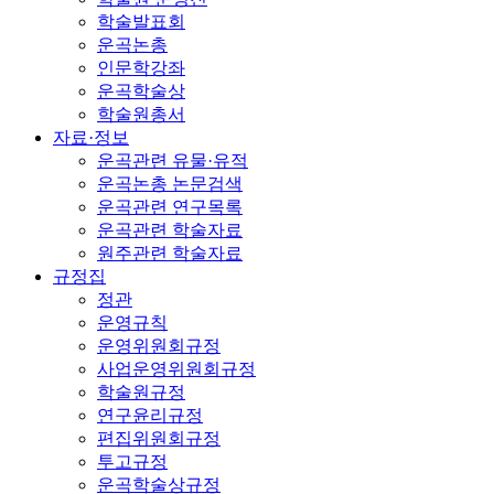
학술발표회
운곡논총
인문학강좌
운곡학술상
학술원총서
자료·정보
운곡관련 유물·유적
운곡논총 논문검색
운곡관련 연구목록
운곡관련 학술자료
원주관련 학술자료
규정집
정관
운영규칙
운영위원회규정
사업운영위원회규정
학술원규정
연구윤리규정
편집위원회규정
투고규정
운곡학술상규정