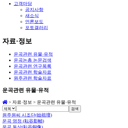
고객마당
공지사항
새소식
언론보도
포토갤러리
자료·정보
운곡관련 유물·유적
운곡논총 논문검색
운곡관련 연구목록
운곡관련 학술자료
원주관련 학술자료
운곡관련 유물·유적
>
자료·정보
>
운곡관련 유물·유적
검색
원주원씨 시조단(始祖壇)
운곡 영정 (耘谷影幀)
운곡 동상(耘谷銅像)