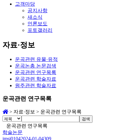
고객마당
공지사항
새소식
언론보도
포토갤러리
자료·정보
운곡관련 유물·유적
운곡논총 논문검색
운곡관련 연구목록
운곡관련 학술자료
원주관련 학술자료
운곡관련 연구목록
>
자료·정보
>
운곡관련 연구목록
검색
운곡관련 연구목록
학술논문
imsi0104
2024-01-04
309