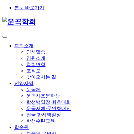
본문 바로가기
학회소개
인사말씀
임원소개
학회연혁
조직도
찾아오시는 길
선양사업
운곡제
운곡시조문학상
학생백일장·휘호대회
운곡서예·문인화대전
전국 한시백일장
학생수련교육
학술원
학술원 운영진