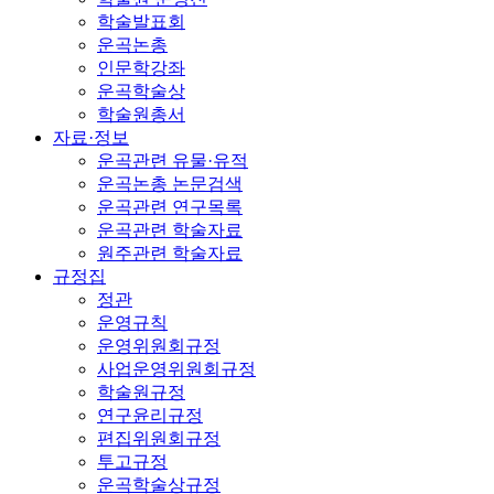
학술발표회
운곡논총
인문학강좌
운곡학술상
학술원총서
자료·정보
운곡관련 유물·유적
운곡논총 논문검색
운곡관련 연구목록
운곡관련 학술자료
원주관련 학술자료
규정집
정관
운영규칙
운영위원회규정
사업운영위원회규정
학술원규정
연구윤리규정
편집위원회규정
투고규정
운곡학술상규정