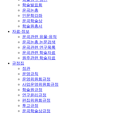
학술발표회
운곡논총
인문학강좌
운곡학술상
학술원총서
자료·정보
운곡관련 유물·유적
운곡논총 논문검색
운곡관련 연구목록
운곡관련 학술자료
원주관련 학술자료
규정집
정관
운영규칙
운영위원회규정
사업운영위원회규정
학술원규정
연구윤리규정
편집위원회규정
투고규정
운곡학술상규정