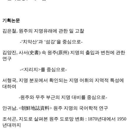
기획논문
김은철
,
원주의 지명유래에 관한 일 고찰
-‘
치악산
’
과
‘
섬강
’
을 중심으로
-
김양진
,
사서
(
史書
)
속 원주
(
原州
)
지명의 출입과 변천에 관한
연구
-<
지리지
>
를 중심으로
-
서형국
,
지명 분포에서 확인되는 지명 어휘의 지역적 특성에
대하여
-
원주와 무주 부근의 지명 대비를 중심으로
-
안귀남
, <
朝鮮地誌資料
>
원주 지명의 국어학적 연구
조석곤
,
지도로 살펴본 원주 도로망 변화
: 1870
년대에서
1950
년대까지