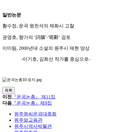
일반논문
황수정
,
운곡 원천석의 제화시 고찰
권영호
,
향가의
‘
詞腦
’
‧
‘
嗟辭
’
검토
이미림
, 2000
년대 소설의 원주시 재현 양상
-
이기호
,
김희선 작가를 중심으로
-
목록
이전
『운곡논총』 제11집
다음
『운곡논총』제9집
원주원씨운곡대종회
원주얼교육관
원주시역사박물관