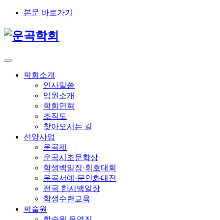
본문 바로가기
학회소개
인사말씀
임원소개
학회연혁
조직도
찾아오시는 길
선양사업
운곡제
운곡시조문학상
학생백일장·휘호대회
운곡서예·문인화대전
전국 한시백일장
학생수련교육
학술원
학술원 운영진