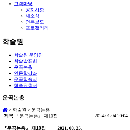
고객마당
공지사항
새소식
언론보도
포토갤러리
학술원
학술원 운영진
학술발표회
운곡논총
인문학강좌
운곡학술상
학술원총서
운곡논총
>
학술원
>
운곡논총
2024-01-04 20:04
제목
『운곡논총』 제10집
『
운곡논총
』
제10
집
2021. 08. 25.