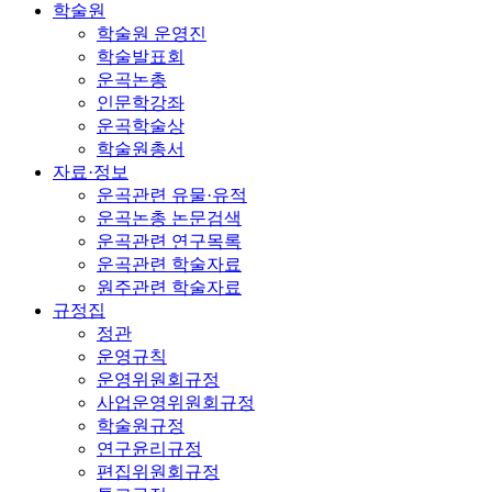
학술원
학술원 운영진
학술발표회
운곡논총
인문학강좌
운곡학술상
학술원총서
자료·정보
운곡관련 유물·유적
운곡논총 논문검색
운곡관련 연구목록
운곡관련 학술자료
원주관련 학술자료
규정집
정관
운영규칙
운영위원회규정
사업운영위원회규정
학술원규정
연구윤리규정
편집위원회규정