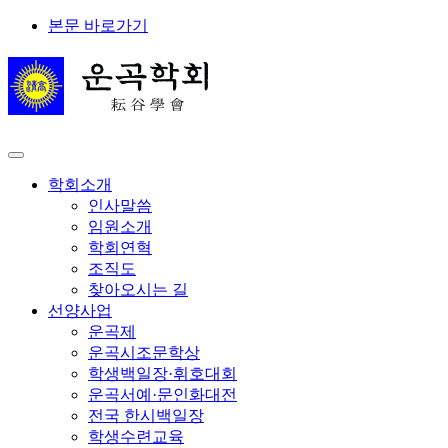
본문 바로가기
학회소개
인사말씀
임원소개
학회연혁
조직도
찾아오시는 길
선양사업
운곡제
운곡시조문학상
학생백일장·휘호대회
운곡서예·문인화대전
전국 한시백일장
학생수련교육