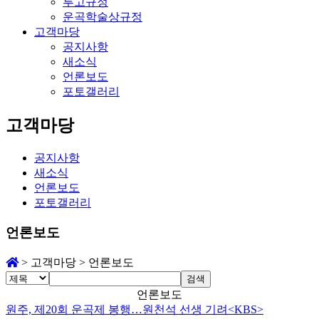
투고규정
운곡학술상규정
고객마당
공지사항
새소식
언론보도
포토갤러리
고객마당
공지사항
새소식
언론보도
포토갤러리
언론보도
>
고객마당
>
언론보도
검색
언론보도
원주, 제20회 운곡제 봉행…원천석 선생 기려<KBS>