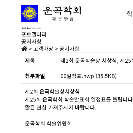
고객마당
공지사항
학
새소식
언론보도
포토갤러리
공지사항
>
고객마당
>
공지사항
제목
제2회 운곡학술상 시상식, 제2
첨부파일
00일정표.hwp
(35.5KB)
제2회 운곡학술상시상식
제25회 운곡학회 학술발표회 일정표를 올립니다
많은 관심 가져주시기 바랍니다.
운곡학회 학술위원회