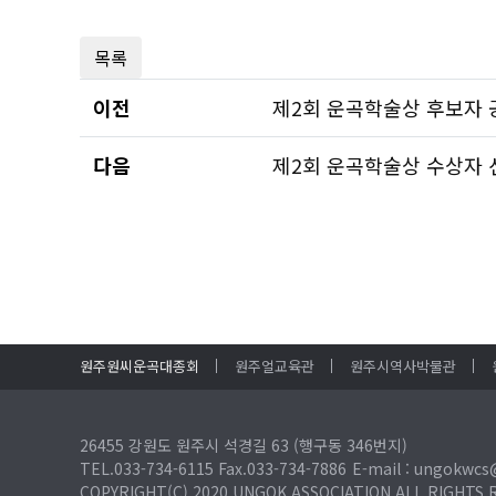
목록
이전
제2회 운곡학술상 후보자 
다음
제2회 운곡학술상 수상자 
원주원씨운곡대종회
원주얼교육관
원주시역사박물관
26455 강원도 원주시 석경길 63 (행구동 346번지)
TEL.033-734-6115 Fax.033-734-7886
E-mail : ungokwcs
COPYRIGHT(C) 2020 UNGOK ASSOCIATION
ALL RIGHTS 