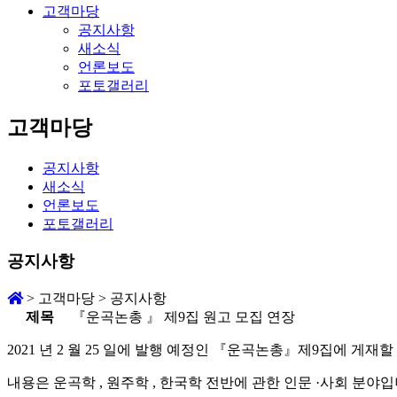
고객마당
공지사항
새소식
언론보도
포토갤러리
고객마당
공지사항
새소식
언론보도
포토갤러리
공지사항
>
고객마당
>
공지사항
제목
『운곡논총 』 제9집 원고 모집 연장
2021 년 2 월 25 일에 발행 예정인 『운곡논총』제9집에 게재
내용은 운곡학 , 원주학 , 한국학 전반에 관한 인문 ·사회 분야입