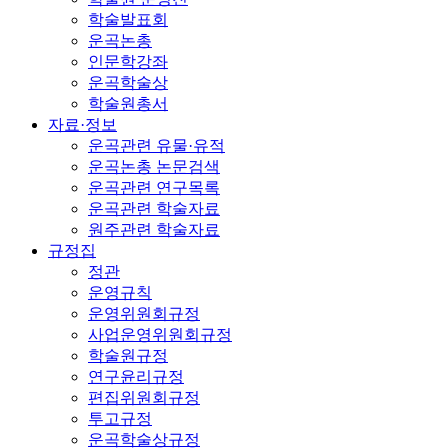
학술발표회
운곡논총
인문학강좌
운곡학술상
학술원총서
자료·정보
운곡관련 유물·유적
운곡논총 논문검색
운곡관련 연구목록
운곡관련 학술자료
원주관련 학술자료
규정집
정관
운영규칙
운영위원회규정
사업운영위원회규정
학술원규정
연구윤리규정
편집위원회규정
투고규정
운곡학술상규정