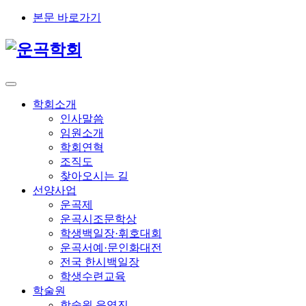
본문 바로가기
학회소개
인사말씀
임원소개
학회연혁
조직도
찾아오시는 길
선양사업
운곡제
운곡시조문학상
학생백일장·휘호대회
운곡서예·문인화대전
전국 한시백일장
학생수련교육
학술원
학술원 운영진