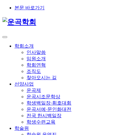
본문 바로가기
학회소개
인사말씀
임원소개
학회연혁
조직도
찾아오시는 길
선양사업
운곡제
운곡시조문학상
학생백일장·휘호대회
운곡서예·문인화대전
전국 한시백일장
학생수련교육
학술원
학술원 운영진