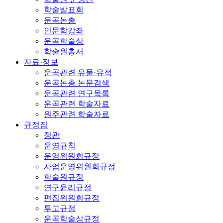
학술발표회
운곡논총
인문학강좌
운곡학술상
학술원총서
자료·정보
운곡관련 유물·유적
운곡논총 논문검색
운곡관련 연구목록
운곡관련 학술자료
원주관련 학술자료
규정집
정관
운영규칙
운영위원회규정
사업운영위원회규정
학술원규정
연구윤리규정
편집위원회규정
투고규정
운곡학술상규정