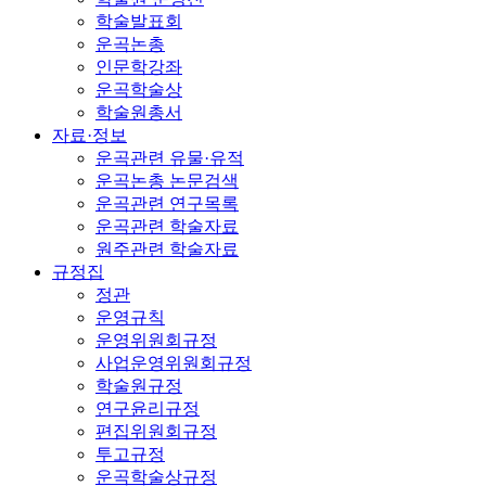
학술발표회
운곡논총
인문학강좌
운곡학술상
학술원총서
자료·정보
운곡관련 유물·유적
운곡논총 논문검색
운곡관련 연구목록
운곡관련 학술자료
원주관련 학술자료
규정집
정관
운영규칙
운영위원회규정
사업운영위원회규정
학술원규정
연구윤리규정
편집위원회규정
투고규정
운곡학술상규정