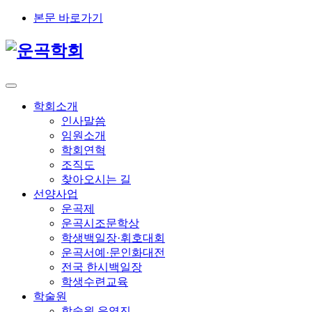
본문 바로가기
학회소개
인사말씀
임원소개
학회연혁
조직도
찾아오시는 길
선양사업
운곡제
운곡시조문학상
학생백일장·휘호대회
운곡서예·문인화대전
전국 한시백일장
학생수련교육
학술원
학술원 운영진