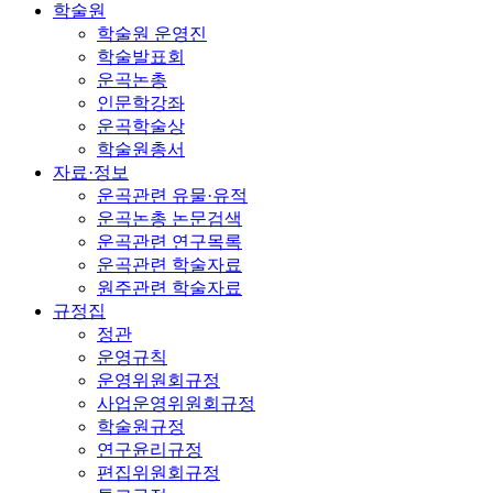
학술원
학술원 운영진
학술발표회
운곡논총
인문학강좌
운곡학술상
학술원총서
자료·정보
운곡관련 유물·유적
운곡논총 논문검색
운곡관련 연구목록
운곡관련 학술자료
원주관련 학술자료
규정집
정관
운영규칙
운영위원회규정
사업운영위원회규정
학술원규정
연구윤리규정
편집위원회규정