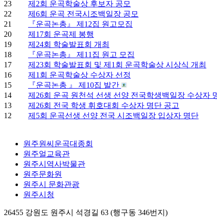
23
제2회 운곡학술상 후보자 공모
22
제6회 운곡 전국시조백일장 공모
21
『운곡논총』 제12집 원고모집
20
제17회 운곡제 봉행
19
제24회 학술발표회 개최
18
『운곡논총』 제11집 원고 모집
17
제23회 학술발표회 및 제1회 운곡학술상 시상식 개최
16
제1회 운곡학술상 수상자 선정
15
『운곡논총 』 제10집 발간
14
제26회 운곡 원천석 선생 선양 전국학생백일장 수상자 
13
제26회 전국 학생 휘호대회 수상자 명단 공고
12
제5회 운곡선생 선양 전국 시조백일장 입상자 명단
원주원씨운곡대종회
원주얼교육관
원주시역사박물관
원주문화원
원주시 문화관광
원주시청
26455 강원도 원주시 석경길 63 (행구동 346번지)