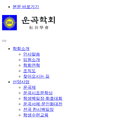
본문 바로가기
학회소개
인사말씀
임원소개
학회연혁
조직도
찾아오시는 길
선양사업
운곡제
운곡시조문학상
학생백일장·휘호대회
운곡서예·문인화대전
전국 한시백일장
학생수련교육