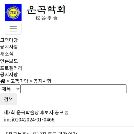
고객마당
공지사항
새소식
언론보도
포토갤러리
공지사항
>
고객마당
>
공지사항
검색
제3회 운곡학술상 후보자 공모
imsi0104
2024-01-04
66