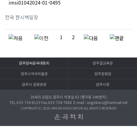
imsi0104
2024-01-04
95
전국 한시백일장
1
2
원주원씨운곡대종회
원주얼교육관
원주시역사박물관
원주문화원
원주시 문화관광
원주시청
26455 강원도 원주시 석경길 63 (행구동 346번지)
TEL.033-734-6115 Fax.033-734-7886
E-mail : ungokwcs@hanmail.net
COPYRIGHT(C) 2020 UNGOK ASSOCIATION
ALL RIGHTS RESERVED