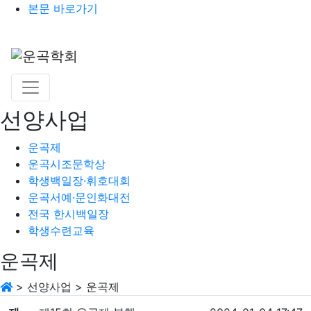
본문 바로가기
선양사업
운곡제
운곡시조문학상
학생백일장·휘호대회
운곡서예·문인화대전
전국 한시백일장
학생수련교육
운곡제
>
선양사업
>
운곡제