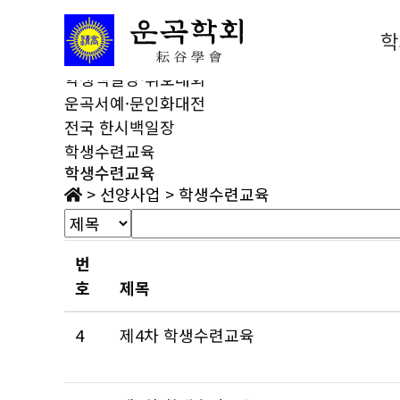
선양사업
운곡제
학
운곡시조문학상
학생백일장·휘호대회
운곡서예·문인화대전
전국 한시백일장
학생수련교육
학생수련교육
>
선양사업
>
학생수련교육
번
호
제목
4
제4차 학생수련교육